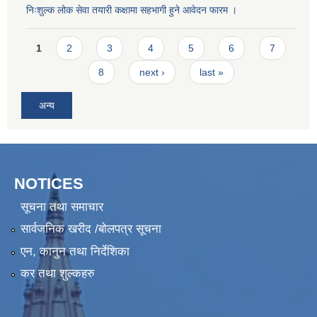
निःशुल्क लोक सेवा तयारी कक्षामा सहभागी हुने आवेदन फारम ।
Pages
1
2
3
4
5
6
7
8
next ›
last »
अन्य
NOTICES
सूचना तथा समाचार
सार्वजनिक खरीद /बोलपत्र सूचना
एन, कानुन तथा निर्देशिका
कर तथा शुल्कहरु