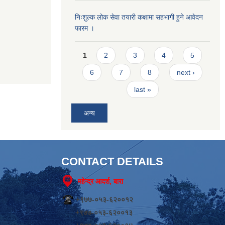
निःशुल्क लोक सेवा तयारी कक्षामा सहभागी हुने आवेदन
फारम ।
Pages
1
2
3
4
5
6
7
8
next ›
last »
अन्य
CONTACT DETAILS
महेन्द्र आदर्श, बारा
+९७७-०५३-६२००१२
+९७७-०५३-६२००१३