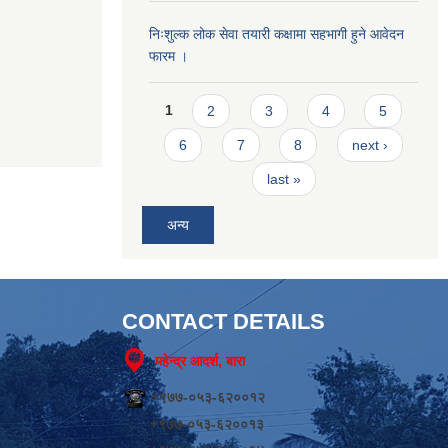
निःशुल्क लोक सेवा तयारी कक्षामा सहभागी हुने आवेदन
फारम ।
Pages
1
2
3
4
5
6
7
8
next ›
last »
अन्य
CONTACT DETAILS
महेन्द्र आदर्श, बारा
+९७७-०५३-६२००१२
+९७७-०५३-६२००१३