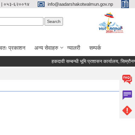
 | ०५३-६२००१४
info@aadarshakotwalmun.gov.np
Search form
Search
्वतः प्रकाशन
अन्य सेवाहरु
ग्यालरी
सम्पर्क
हकदावी सम्बन्धी भूमि प्रशासन कार्यालय, सिम्रौनगढ