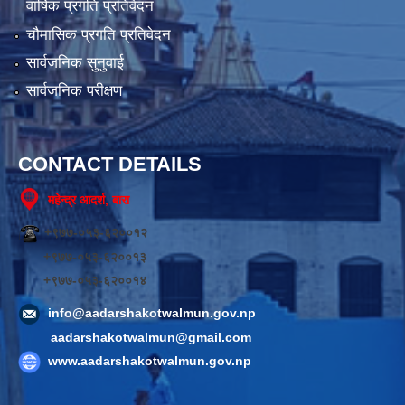
वार्षिक प्रगति प्रतिवेदन
चौमासिक प्रगति प्रतिवेदन
सार्वजनिक सुनुवाई
सार्वजनिक परीक्षण
CONTACT DETAILS
महेन्द्र आदर्श, बारा
+९७७-०५३-६२००१२
+९७७-०५३-६२००१३
+९७७-०५३-६२००१४
info@aadarshakotwalmun.gov.np
aadarshakotwalmun@gmail.com
www.aadarshakotwalmun.gov.np