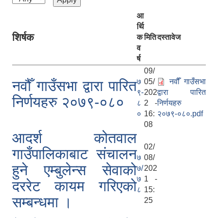
आ
र्थि
शिर्षक
क
मिति
दस्तावेज
व
र्ष
09/
७
05/
नवौँ गाउँसभा
नवौँ गाउँसभा द्वारा पारित
९-
202
द्वारा पारित
निर्णयहरु २०७९-०८०
८
2 -
निर्णयहरु
०
16:
२०७९-०८०.pdf
08
आदर्श कोतवाल
02/
गाउँपालिकाबाट संचालन
७
08/
हुने एम्बुलेन्स सेवाको
७/
202
७
1 -
दररेट कायम गरिएको
८
15:
सम्बन्धमा ।
25