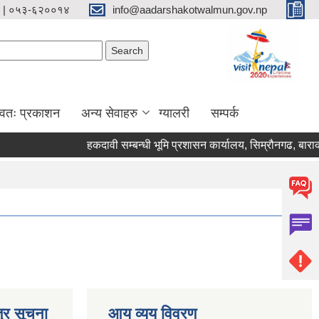
 | ०५३-६२००१४
info@aadarshakotwalmun.gov.np
Search form
Search
्वतः प्रकाशन
अन्य सेवाहरु
ग्यालरी
सम्पर्क
हकदावी सम्बन्धी भूमि प्रशासन कार्यालय, सिम्रौनगढ, बाराको
्र सूचना
आय व्यय विवरण