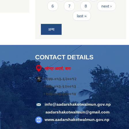
6
7
8
next ›
last »
अन्य
CONTACT DETAILS
महेन्द्र आदर्श, बारा
+९७७-०५३-६२००१२
+९७७-०५३-६२००१३
+९७७-०५३-६२००१४
info@aadarshakotwalmun.gov.np
aadarshakotwalmun@gmail.com
www.aadarshakotwalmun.gov.np