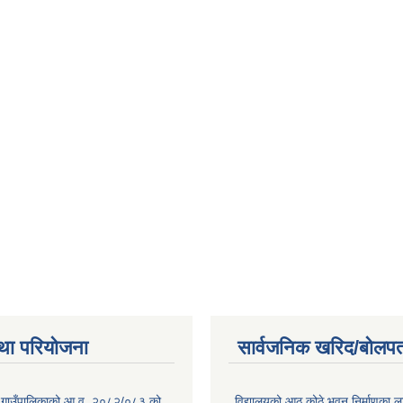
था परियोजना
सार्वजनिक खरिद/बोलपत
 गाउँपालिकाको आ.व. २०८२/०८३ को
विद्यालयको आठ कोठे भवन निर्माणका 