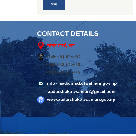
अन्य
CONTACT DETAILS
महेन्द्र आदर्श, बारा
+९७७-०५३-६२००१२
+९७७-०५३-६२००१३
+९७७-०५३-६२००१४
info@aadarshakotwalmun.gov.np
aadarshakotwalmun@gmail.com
www.aadarshakotwalmun.gov.np