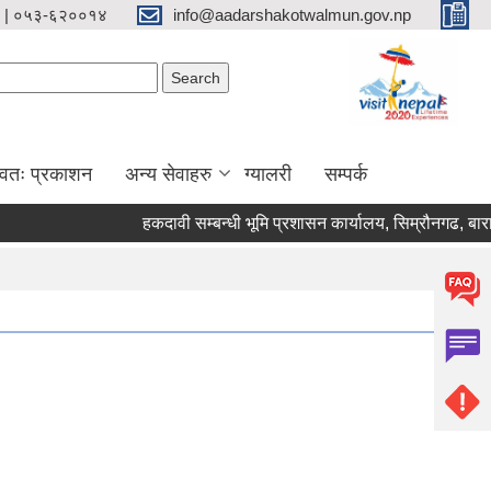
 | ०५३-६२००१४
info@aadarshakotwalmun.gov.np
Search form
Search
्वतः प्रकाशन
अन्य सेवाहरु
ग्यालरी
सम्पर्क
हकदावी सम्बन्धी भूमि प्रशासन कार्यालय, सिम्रौनगढ, बाराक